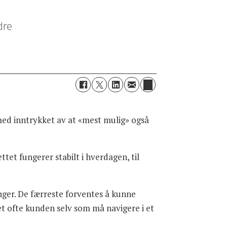
dre
n med inntrykket av at «mest mulig» også
et fungerer stabilt i hverdagen, til
enger. De færreste forventes å kunne
et ofte kunden selv som må navigere i et