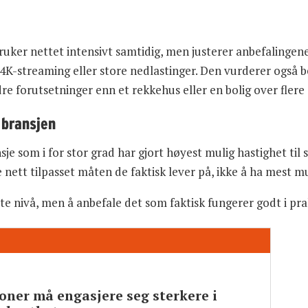
bruker nettet intensivt samtidig, men justerer anbefalingen
 4K-streaming eller store nedlastinger. Den vurderer også 
dre forutsetninger enn et rekkehus eller en bolig over flere 
 bransjen
je som i for stor grad har gjort høyest mulig hastighet til s
e nett tilpasset måten de faktisk lever på, ikke å ha mest mu
te nivå, men å anbefale det som faktisk fungerer godt i prak
ner må engasjere seg sterkere i