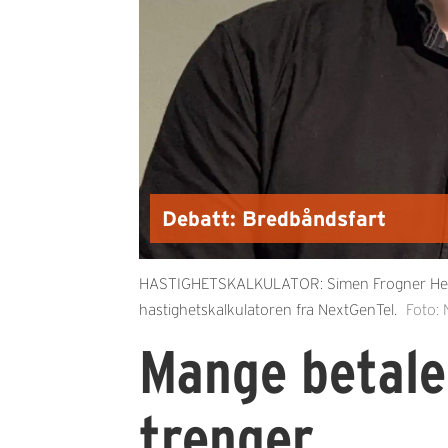
Debatt: Bredbåndsfart
HASTIGHETSKALKULATOR: Simen Frogner Hellesne
hastighetskalkulatoren fra NextGenTel.
Foto:
Mange betale
trenger