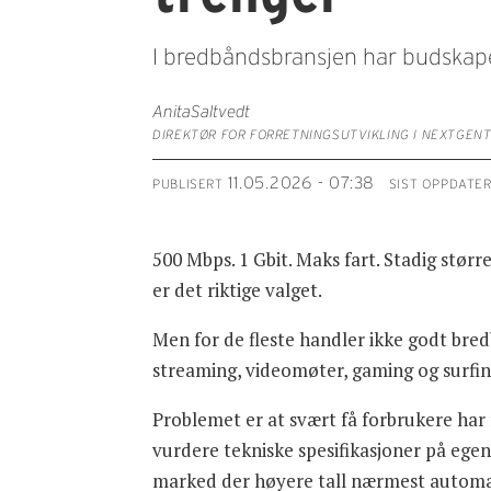
I bredbåndsbransjen har budskape
Anita
Saltvedt
DIREKTØR FOR FORRETNINGSUTVIKLING I NEXTGENT
11.05.2026 - 07:38
PUBLISERT
SIST OPPDATE
500 Mbps. 1 Gbit. Maks fart. Stadig størr
er det riktige valget.
Men for de fleste handler ikke godt bred
streaming, videomøter, gaming og surfing
Problemet er at svært få forbrukere har 
vurdere tekniske spesifikasjoner på ege
marked der høyere tall nærmest automati