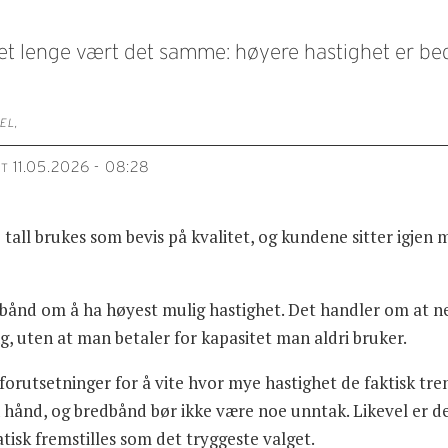
t lenge vært det samme: høyere hastighet er be
EL,
11.05.2026 - 08:28
RT
e tall brukes som bevis på kvalitet, og kundene sitter igje
bånd om å ha høyest mulig hastighet. Det handler om at nett
, uten at man betaler for kapasitet man aldri bruker.
forutsetninger for å vite hvor mye hastighet de faktisk tr
n hånd, og bredbånd bør ikke være noe unntak. Likevel er d
sk fremstilles som det tryggeste valget.