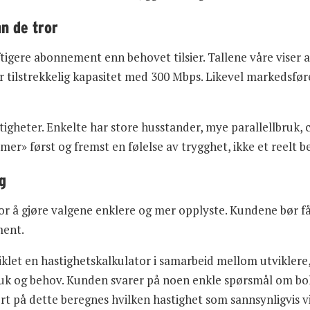
n de tror
tigere abonnement enn behovet tilsier. Tallene våre viser 
 tilstrekkelig kapasitet med 300 Mbps. Likevel markedsføre
tigheter. Enkelte har store husstander, mye parallellbruk,
mer» først og fremst en følelse av trygghet, ikke et reelt b
g
r å gjøre valgene enklere og mer opplyste. Kundene bør få h
ment.
iklet en hastighetskalkulator i samarbeid mellom utviklere, 
ruk og behov. Kunden svarer på noen enkle spørsmål om bol
t på dette beregnes hvilken hastighet som sannsynligvis vi