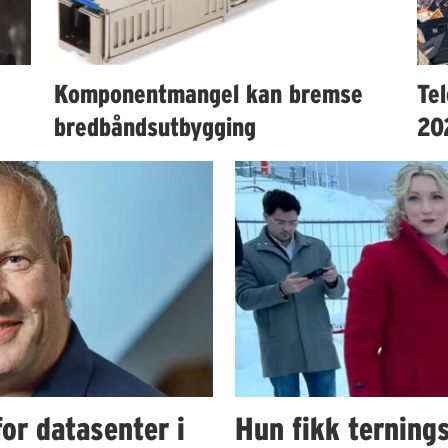
Komponentmangel kan bremse
Te
bredbåndsutbygging
20
or datasenter i
Hun fikk ternings