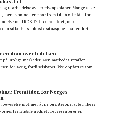
robusthet
og utarbeidelse av beredskapsplaner. Mange ulike
rt, men ekomnettene har fram til nå ofte fått for
bindelse med ROS. Datakriminalitet, mer
i den sikkerhetspolitiske situasjonen har endret
r en dom over ledelsen
et på urolige markeder. Men markedet straffer
rsen for øvrig, fordi selskapet ikke oppfattes som
dbånd: Fremtiden for Norges
on
en bevegelse mot mer åpne og interoperable miljøer
orges fremtidige nødnett representerer en