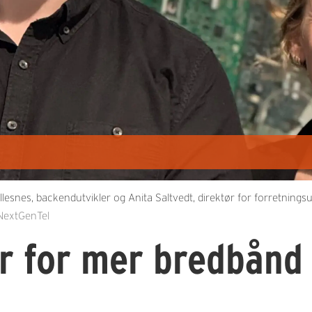
s, backendutvikler og Anita Saltvedt, direktør for forretningsutv
 NextGenTel
r for mer bredbånd