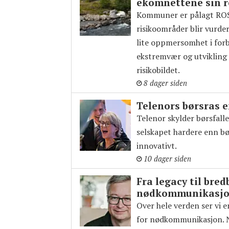
ekomnettene sin 
Kommuner er pålagt ROS 
risikoområder blir vurde
lite oppmersomhet i for
ekstremvær og utvikling 
risikobildet.
8 dager siden
Telenors børsras e
Telenor skylder børsfall
selskapet hardere enn bø
innovativt.
10 dager siden
Fra legacy til bre
nødkommunikasj
Over hele verden ser vi 
for nødkommunikasjon. N