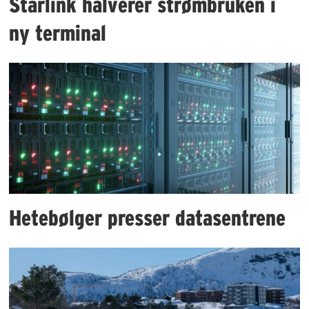
Starlink halverer strømbruken i
ny terminal
Hetebølger presser datasentrene