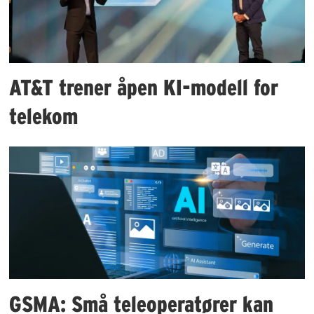
AT&T trener åpen KI-modell for
telekom
GSMA: Små teleoperatører kan