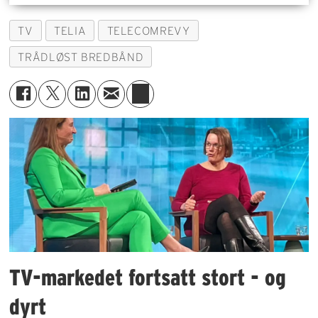
TV
TELIA
TELECOMREVY
TRÅDLØST BREDBÅND
TV-markedet fortsatt stort - og
dyrt