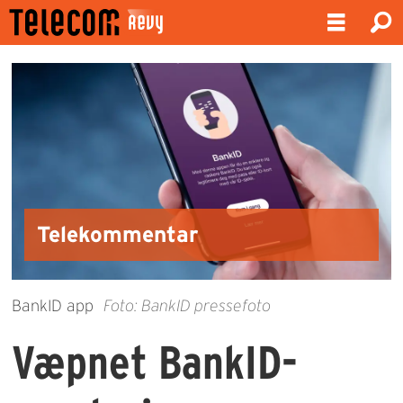
Telekommentar
BankID app
Foto: BankID pressefoto
Væpnet BankID-