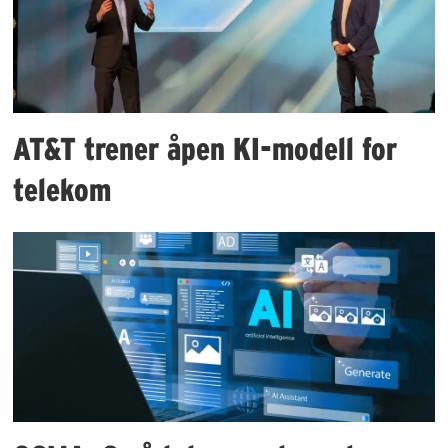
AT&T trener åpen KI-modell for
telekom