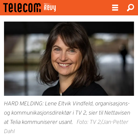
HARD MELDING: Lene Eltvik Vindfeld, organisasjons-
og kommunikasjonsdirektør i TV 2, sier til Nettavisen
at Telia kommuniserer usant.
Foto: TV 2/Jan-Petter
Dahl