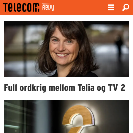
Emne:
konflikt
Full ordkrig mellom Telia og TV 2