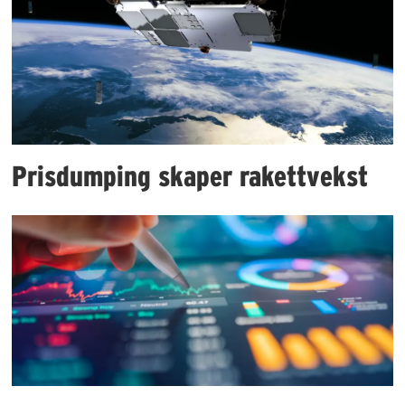
Prisdumping skaper rakettvekst