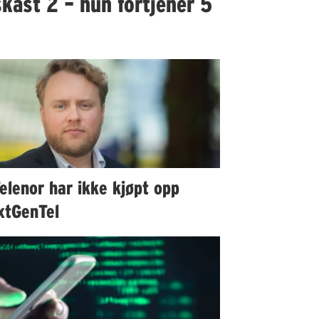
kast 2 – hun fortjener 5
elenor har ikke kjøpt opp
xtGenTel