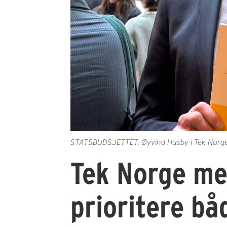
STATSBUDSJETTET: Øyvind Husby i Tek Norge m
Tek Norge me
prioritere bå