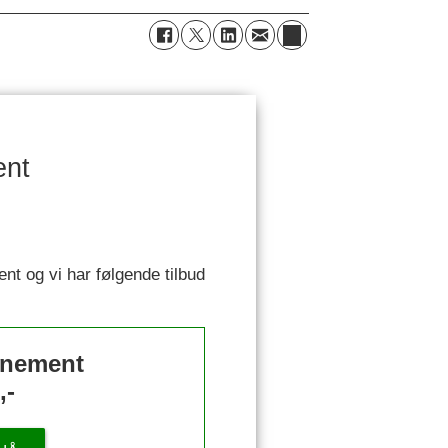
ent
ent og vi har følgende tilbud
nnement
,-