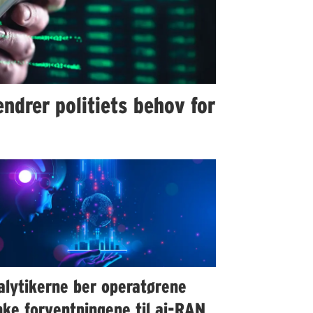
ndrer politiets behov for
alytikerne ber operatørene
ke forventningene til ai-RAN