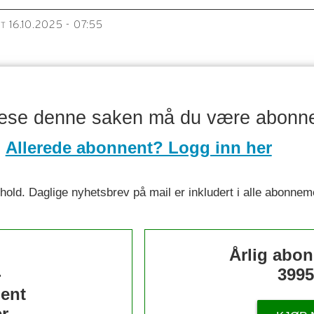
16.10.2025 - 07:55
RT
lese denne saken må du være abonn
Allerede abonnent? Logg inn her
nnhold. Daglige nyhetsbrev på mail er inkludert i alle abonnem
s
Årlig abo
-
3995
ent
r.