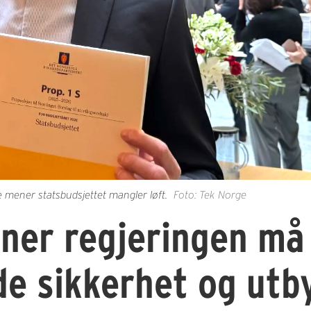
ener statsbudsjettet mangler løft.
Foto: Tek Norge
ner regjeringen må 
de sikkerhet og utb