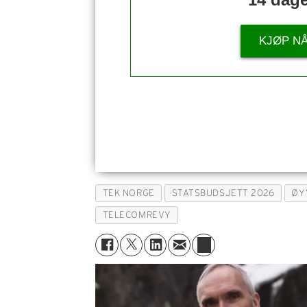
KJØP N
TEK NORGE
STATSBUDSJETT 2026
ØY
TELECOMREVY