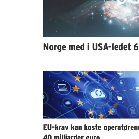
Norge med i USA-ledet 6G
EU-krav kan koste operatøren
40 milliarder euro