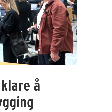
klare å
ygging