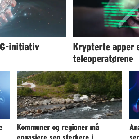
-initiativ
Krypterte apper e
teleoperatørene
e
Kommuner og regioner må
An
engasjere seg sterkere i
sen