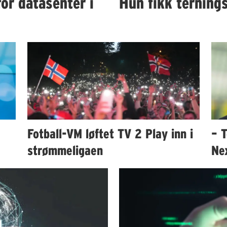
or datasenter i
Hun fikk ternings
Fotball-VM løftet TV 2 Play inn i
– T
strømmeligaen
Ne