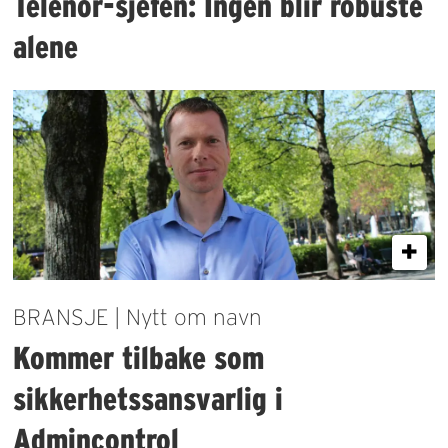
Telenor-sjefen: Ingen blir robuste
alene
BRANSJE | Nytt om navn
Kommer tilbake som
sikkerhetssansvarlig i
Admincontrol