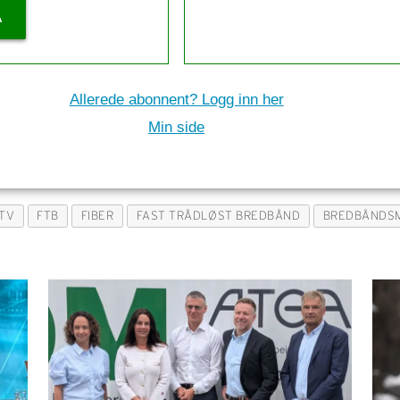
Å
Allerede abonnent? Logg inn her
Min side
-TV
FTB
FIBER
FAST TRÅDLØST BREDBÅND
BREDBÅNDS