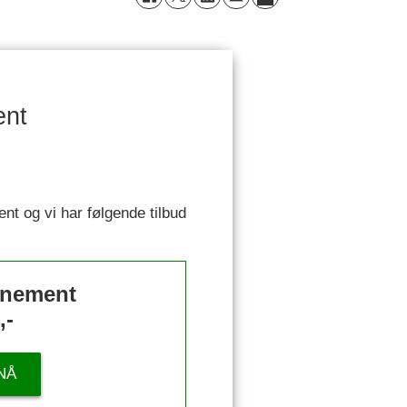
ent
ent og vi har følgende tilbud
nnement
,-
NÅ