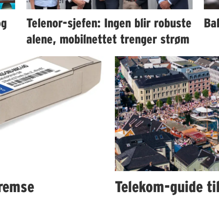
og
Telenor-sjefen: Ingen blir robuste
Bah
alene, mobilnettet trenger strøm
remse
Telekom-guide ti