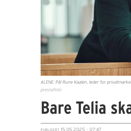
ALENE: Pål Rune Kaalen, leder for privatmarked
pressefoto
Bare Telia s
15.05.2025 - 07:47
PUBLISERT