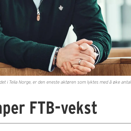
et i Telia Norge, er den eneste aktøren som lyktes med å øke antall
kaper FTB-vekst