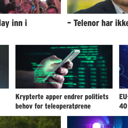
ay inn i
– Telenor har ik
Krypterte apper endrer politiets
EU
behov for teleoperatørene
40 