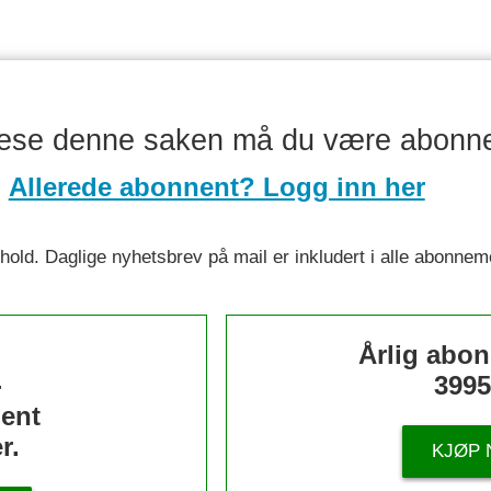
lese denne saken må du være abonn
Allerede abonnent? Logg inn her
nnhold. Daglige nyhetsbrev på mail er inkludert i alle abonnem
s
Årlig abo
-
3995
ent
r.
KJØP 