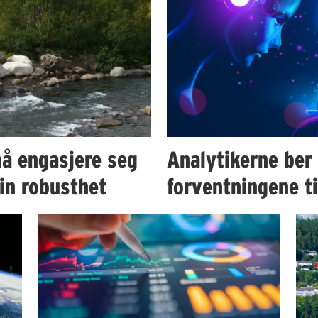
å engasjere seg
Analytikerne ber
in robusthet
forventningene t