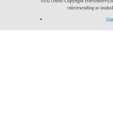
0102 Oslo© Copyright telecomrevy.no
videresending av innhol
Om