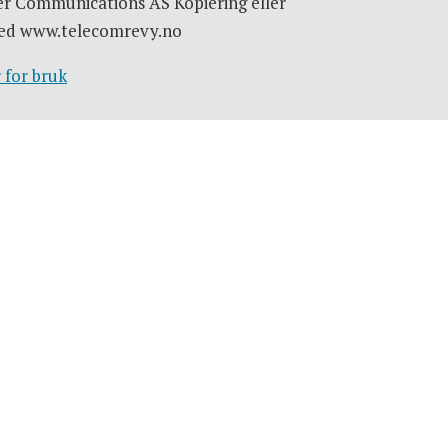
er Communications AS Kopiering eller
e med www.telecomrevy.no
 for bruk