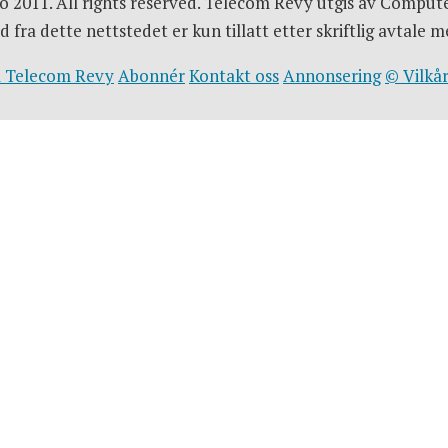
 2011. All rights reserved. Telecom Revy utgis av Comput
d fra dette nettstedet er kun tillatt etter skriftlig avtal
 Telecom Revy
Abonnér
Kontakt oss
Annonsering
© Vilkår