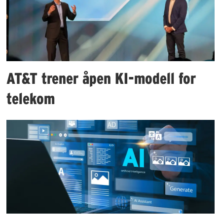
AT&T trener åpen KI-modell for
telekom