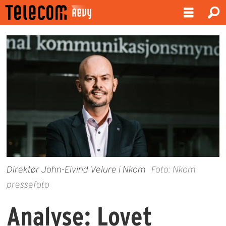
Direktør John-Eivind Velure i Nkom
Foto: Nkom
pressefoto
Analyse: Lovet