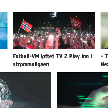
Fotball-VM løftet TV 2 Play inn i
– T
strømmeligaen
Ne