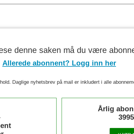
lese denne saken må du være abonn
Allerede abonnent? Logg inn her
nnhold. Daglige nyhetsbrev på mail er inkludert i alle abonnem
s
Årlig abo
-
3995
ent
r.