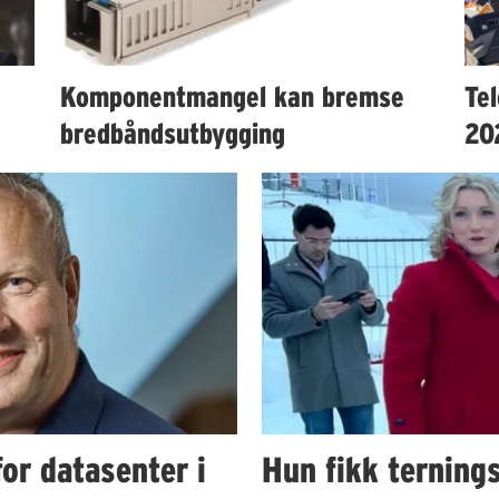
Komponentmangel kan bremse
Te
bredbåndsutbygging
20
or datasenter i
Hun fikk ternings