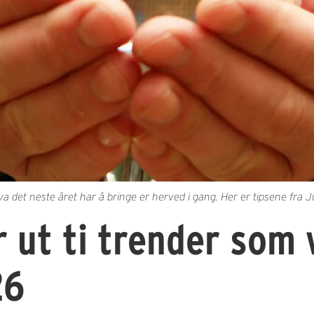
et neste året har å bringe er herved i gang. Her er tipsene fra J
 ut ti trender som 
26