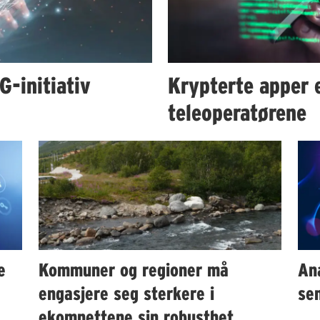
-initiativ
Krypterte apper e
teleoperatørene
e
Kommuner og regioner må
An
engasjere seg sterkere i
sen
ekomnettene sin robusthet