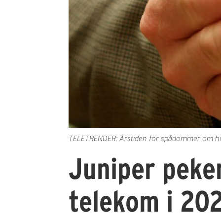
TELETRENDER: Årstiden for spådommer om hva d
Juniper peker
telekom i 20