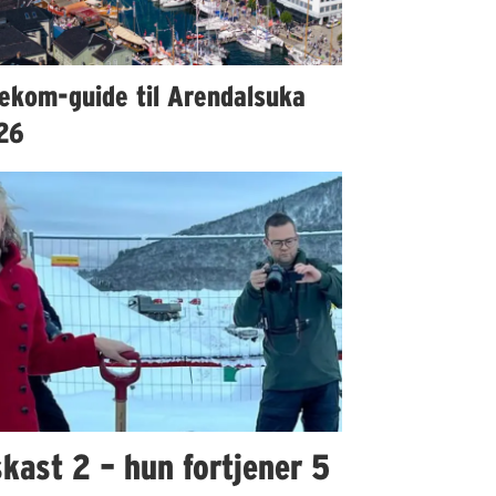
lekom-guide til Arendalsuka
26
kast 2 – hun fortjener 5