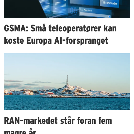
GSMA: Små teleoperatører kan
koste Europa AI-forspranget
RAN-markedet står foran fem
magre år