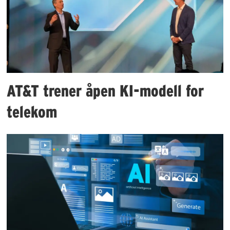
AT&T trener åpen KI-modell for
telekom