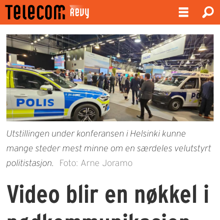
Utstillingen under konferansen i Helsinki kunne
mange steder mest minne om en særdeles velutstyrt
politistasjon.
Foto: Arne Joramo
Video blir en nøkkel i