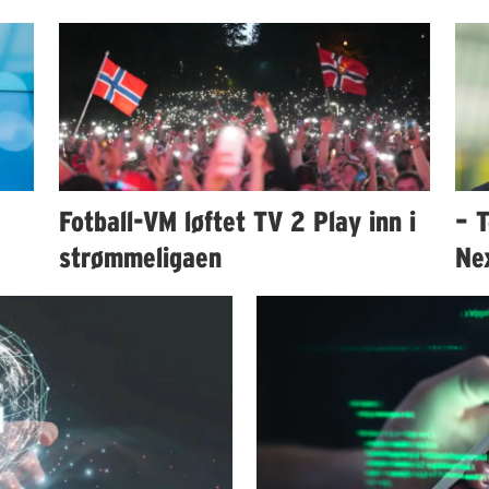
Fotball-VM løftet TV 2 Play inn i
– T
strømmeligaen
Ne