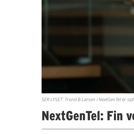
SER LYSET: Trond B Larsen i NextGenTel er opt
NextGenTel: Fin v