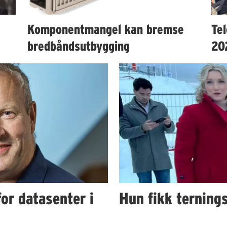
Komponentmangel kan bremse
Te
bredbåndsutbygging
20
or datasenter i
Hun fikk ternings