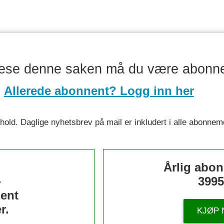
lese denne saken må du være abonn
Allerede abonnent? Logg inn her
nnhold. Daglige nyhetsbrev på mail er inkludert i alle abonnem
s
Årlig abo
-
3995
ent
r.
KJØP 