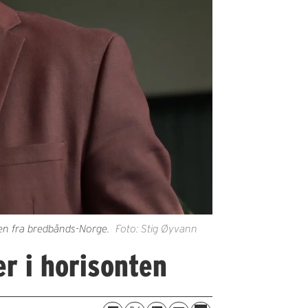
ten fra bredbånds-Norge.
Foto: Stig Øyvann
r i horisonten