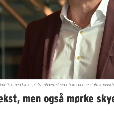
imistisk med tanke på framtiden, skriver han i denne statusrappor
ekst, men også mørke skye