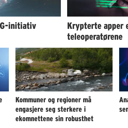
-initiativ
Krypterte apper e
teleoperatørene
e
Kommuner og regioner må
An
engasjere seg sterkere i
sen
ekomnettene sin robusthet