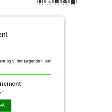
ent
ent og vi har følgende tilbud
nnement
,-
NÅ