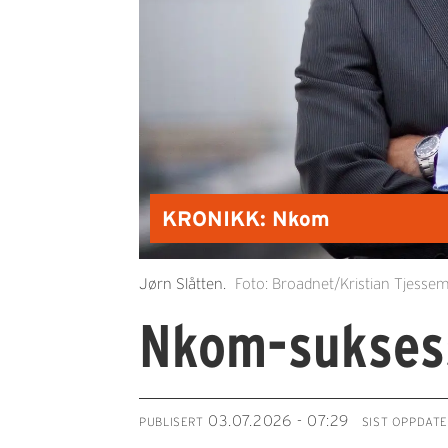
KRONIKK: Nkom
Jørn Slåtten.
Foto: Broadnet/Kristian Tjesse
Nkom-sukses
03.07.2026 - 07:29
PUBLISERT
SIST OPPDAT