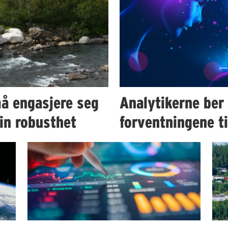
å engasjere seg
Analytikerne ber
in robusthet
forventningene t