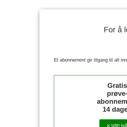
For å 
Et abonnement gir tilgang til alt i
Grati
prøve
abonnem
14 dage
KJØP N