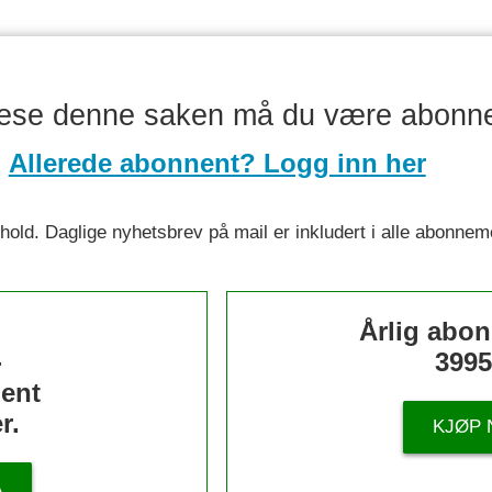
lese denne saken må du være abonn
Allerede abonnent? Logg inn her
nnhold. Daglige nyhetsbrev på mail er inkludert i alle abonnem
s
Årlig abo
-
3995
ent
r.
KJØP 
Å