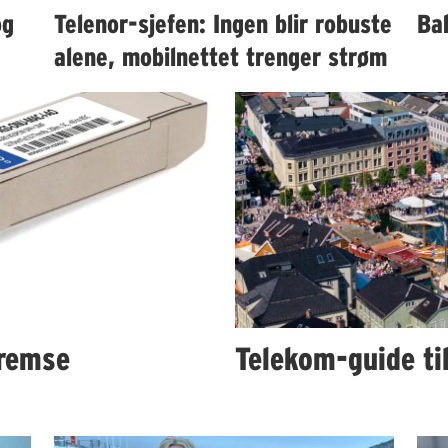
og
Telenor-sjefen: Ingen blir robuste
Bah
alene, mobilnettet trenger strøm
remse
Telekom-guide ti