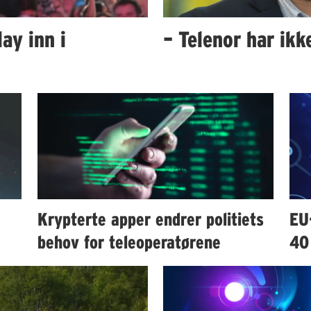
ay inn i
– Telenor har ik
Krypterte apper endrer politiets
EU
behov for teleoperatørene
40 