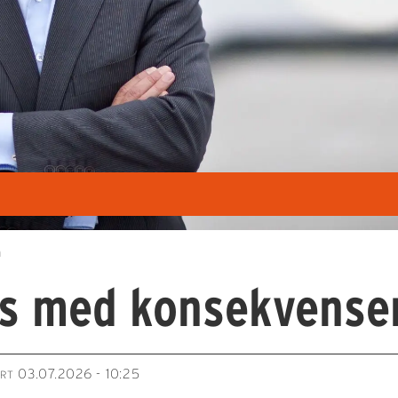
m
s med konsekvense
03.07.2026 - 10:25
ERT