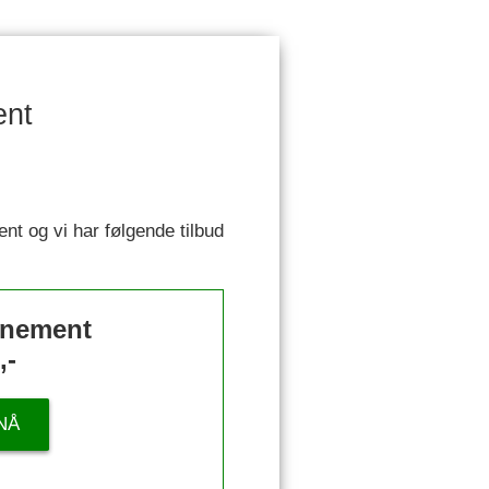
ent
ent og vi har følgende tilbud
nnement
,-
NÅ