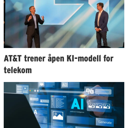
AT&T trener åpen KI-modell for
telekom