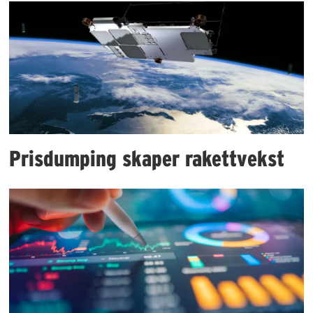
Prisdumping skaper rakettvekst