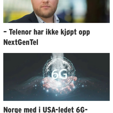
– Telenor har ikke kjøpt opp
NextGenTel
Norge med i USA-ledet 6G-