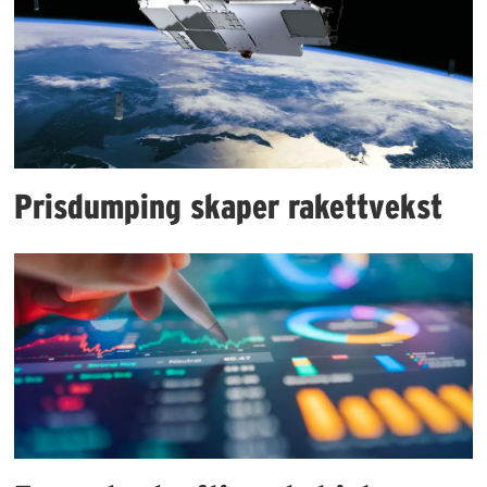
Prisdumping skaper rakettvekst