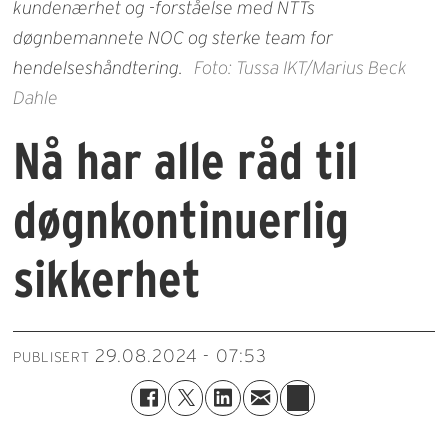
kundenærhet og -forståelse med NTTs
døgnbemannete NOC og sterke team for
hendelseshåndtering.
Foto: Tussa IKT/Marius Beck
Dahle
Nå har alle råd til
døgnkontinuerlig
sikkerhet
29.08.2024 - 07:53
PUBLISERT