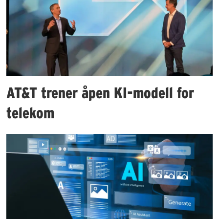
AT&T trener åpen KI-modell for
telekom