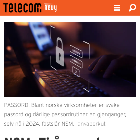
PASSORD: Blant norske virksomheter er svake
passord og dårlige passordrutiner en gjenganger,
selv nå i 2024, fastslår NSM.
anyaberkut