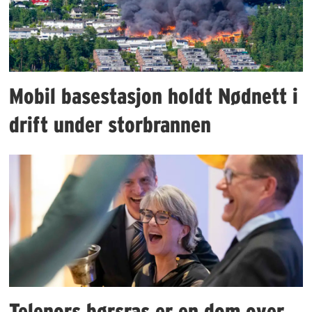
Mobil basestasjon holdt Nødnett i
drift under storbrannen
Telenors børsras er en dom over