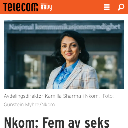
Avdelingsdirektør Kamilla Sharma i Nkom.
Foto:
Gunstein Myhre/Nkom
Nkom: Fem av seks