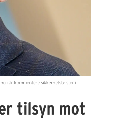
gang i år kommentere sikkerhetsbrister i
er tilsyn mot