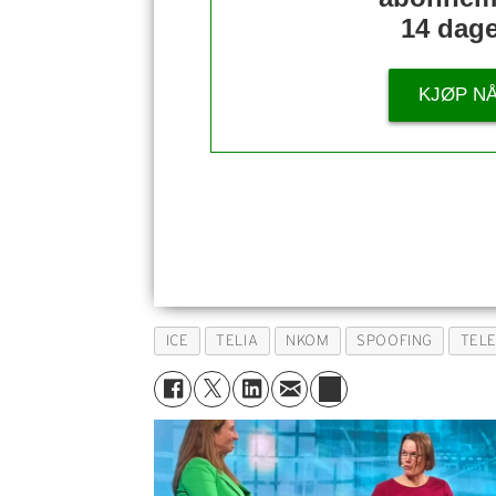
14 dage
KJØP N
ICE
TELIA
NKOM
SPOOFING
TEL