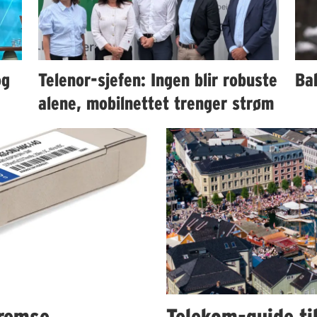
og
Telenor-sjefen: Ingen blir robuste
Bah
alene, mobilnettet trenger strøm
remse
Telekom-guide ti