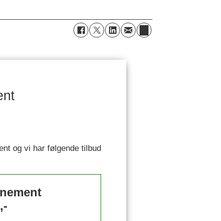
ent
ent og vi har følgende tilbud
nnement
,-