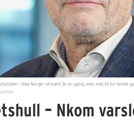
jefsstolen i Telia Norge i et halvt år en gang, men må nå for femte 
ssefoto
tshull – Nkom varsl