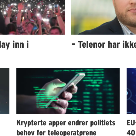
ay inn i
– Telenor har ik
Krypterte apper endrer politiets
EU
behov for teleoperatørene
40 