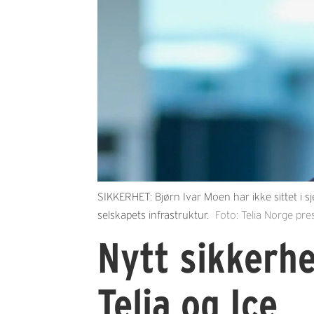
SIKKERHET: Bjørn Ivar Moen har ikke sittet i s
selskapets infrastruktur.
Foto: Telia Norge pre
Nytt sikkerhe
Telia og Ice