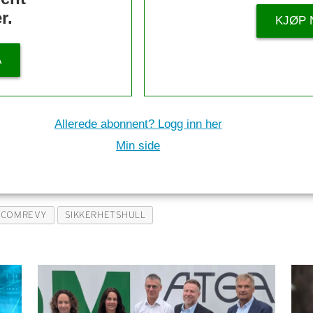
r.
KJØP 
Å
Allerede abonnent? Logg inn her
Min side
ECOMREVY
SIKKERHETSHULL