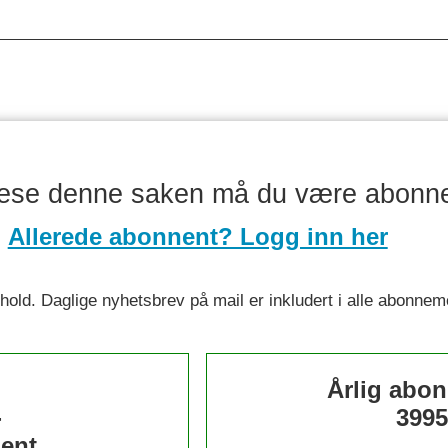
lese denne saken må du være abonn
Allerede abonnent? Logg inn her
nnhold. Daglige nyhetsbrev på mail er inkludert i alle abonnem
s
Årlig abo
-
3995
ent