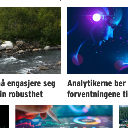
å engasjere seg
Analytikerne ber
in robusthet
forventningene t