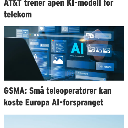
AT&T trener åpen KI-modell for
telekom
GSMA: Små teleoperatører kan
koste Europa AI-forspranget