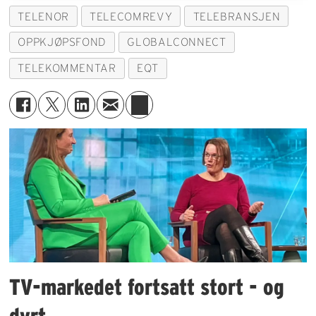
TELENOR
TELECOMREVY
TELEBRANSJEN
OPPKJØPSFOND
GLOBALCONNECT
TELEKOMMENTAR
EQT
TV-markedet fortsatt stort - og
dyrt