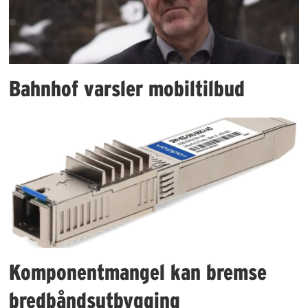
Bahnhof varsler mobiltilbud
Komponentmangel kan bremse
bredbåndsutbygging