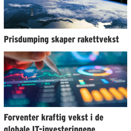
Prisdumping skaper rakettvekst
Forventer kraftig vekst i de
globale IT-investeringene