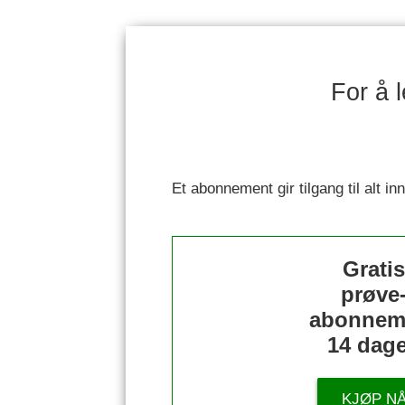
For å 
Et abonnement gir tilgang til alt i
Grati
prøve
abonnem
14 dage
KJØP N