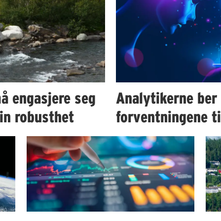
å engasjere seg
Analytikerne ber
in robusthet
forventningene t