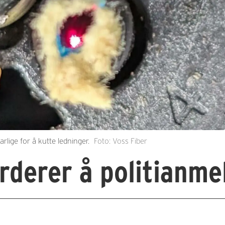
lige for å kutte ledninger.
Foto: Voss Fiber
rderer å politianme