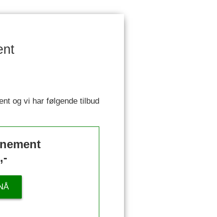
ent
ent og vi har følgende tilbud
nnement
,-
NÅ