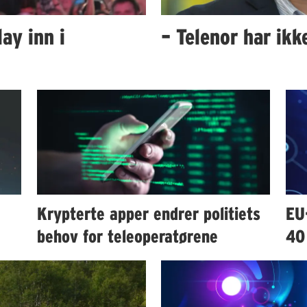
ay inn i
– Telenor har ik
Krypterte apper endrer politiets
EU
behov for teleoperatørene
40 