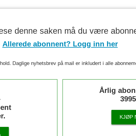
lese denne saken må du være abonn
Allerede abonnent? Logg inn her
nnhold. Daglige nyhetsbrev på mail er inkludert i alle abonnem
s
Årlig abo
-
3995
ent
r.
KJØP 
Å