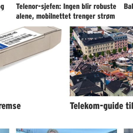
og
Telenor-sjefen: Ingen blir robuste
Bah
alene, mobilnettet trenger strøm
remse
Telekom-guide ti