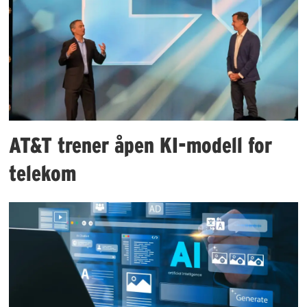
AT&T trener åpen KI-modell for
telekom