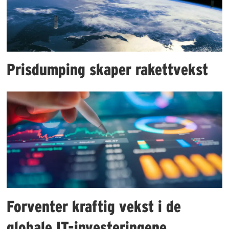
Prisdumping skaper rakettvekst
Forventer kraftig vekst i de
globale IT-investeringene