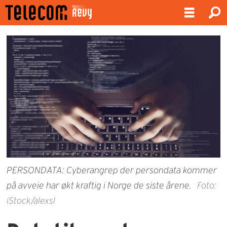
PERSONDATA: Cyberangrep der persondata kommer
på avveie har økt kraftig i Norge de siste årene.
Foto:
iStock/alexsl