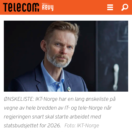
ØNSKELISTE: IKT-Norge har en lang ønskeliste på
vegne av hele bredden av IT- og tele-Norge når
regjeringen snart skal starte arbeidet med
statsbudsjettet for 2026.
Foto: IKT-Norge