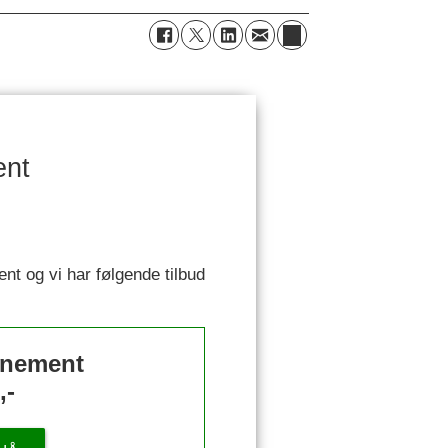
ent
ent og vi har følgende tilbud
nnement
,-