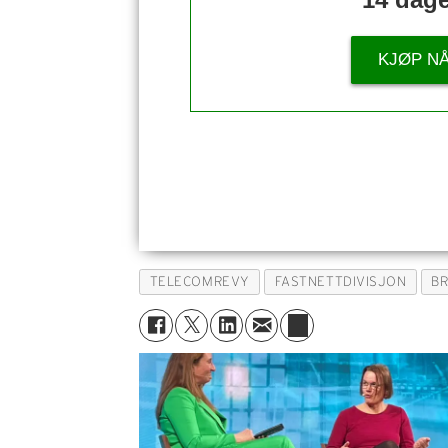
KJØP N
TELECOMREVY
FASTNETTDIVISJON
B