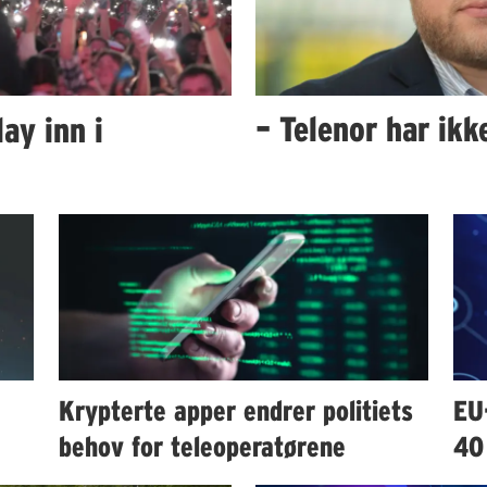
ay inn i
– Telenor har ik
Krypterte apper endrer politiets
EU
behov for teleoperatørene
40 