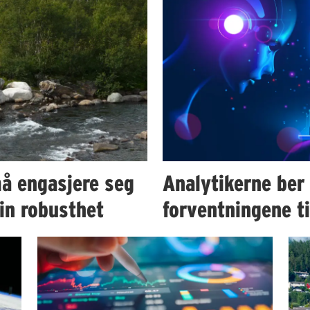
å engasjere seg
Analytikerne ber
in robusthet
forventningene t