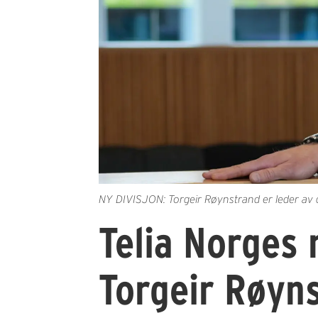
NY DIVISJON: Torgeir Røynstrand er leder av d
Telia Norges 
Torgeir Røyn