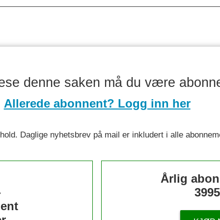
lese denne saken må du være abonn
Allerede abonnent? Logg inn her
nnhold. Daglige nyhetsbrev på mail er inkludert i alle abonnem
s
Årlig abo
-
3995
ent
r.