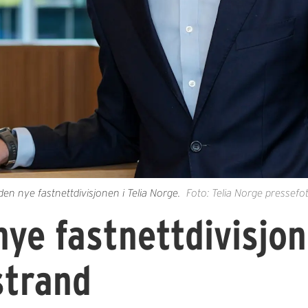
en nye fastnettdivisjonen i Telia Norge.
Foto: Telia Norge pressefo
nye fastnettdivisjon
strand