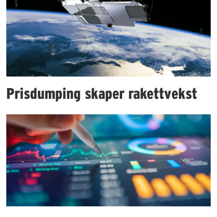
Prisdumping skaper rakettvekst