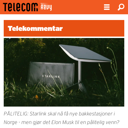
Telekommentar
PÅLITELIG: Starlink skal nå få nye bakkestasjoner i
Norge - men gjør det Elon Musk til en pålitelig venn?