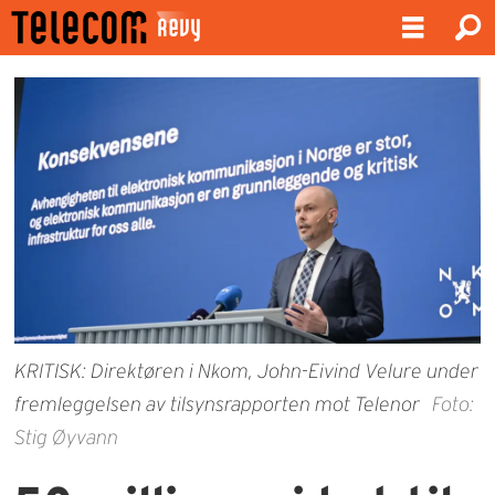
KRITISK: Direktøren i Nkom, John-Eivind Velure under
fremleggelsen av tilsynsrapporten mot Telenor
Foto:
Stig Øyvann