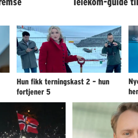
remse
Telekom-guide ti
Hun fikk terningskast 2 – hun
Ny
fortjener 5
hen