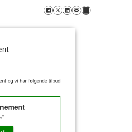
ent
ent og vi har følgende tilbud
nnement
,-