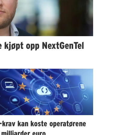
ke kjøpt opp NextGenTel
-krav kan koste operatørene
milliarder euro