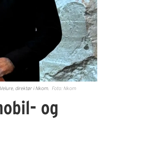
elure, direktør i Nkom.
Foto: Nkom
mobil- og