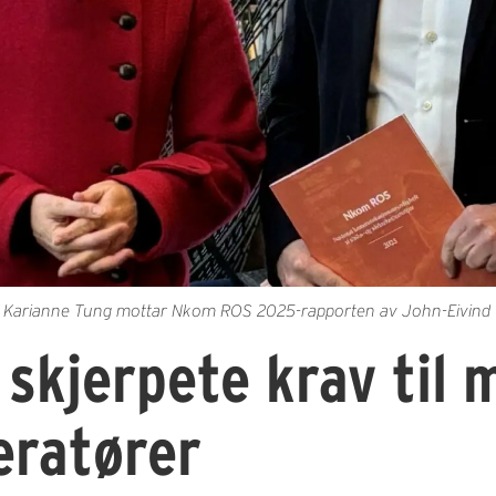
r Karianne Tung mottar Nkom ROS 2025-rapporten av John-Eivind V
skjerpete krav til 
eratører