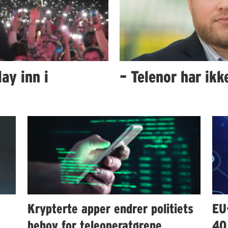
ay inn i
– Telenor har ik
Krypterte apper endrer politiets
EU
behov for teleoperatørene
40 