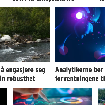
å engasjere seg
Analytikerne ber
in robusthet
forventningene t