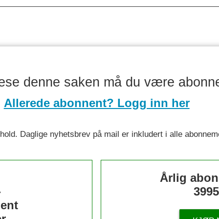
lese denne saken må du være abonn
Allerede abonnent? Logg inn her
nnhold. Daglige nyhetsbrev på mail er inkludert i alle abonnem
s
Årlig abo
-
3995
ent
r.