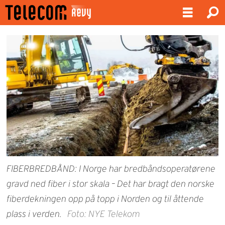
FIBERBREDBÅND: I Norge har bredbåndsoperatørene
gravd ned fiber i stor skala – Det har bragt den norske
fiberdekningen opp på topp i Norden og til åttende
plass i verden.
Foto: NYE Telekom