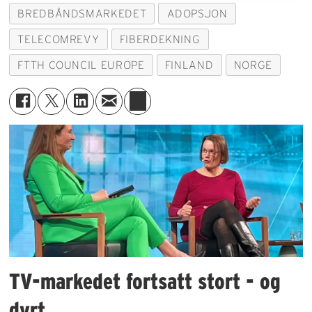
BREDBÅNDSMARKEDET
ADOPSJON
TELECOMREVY
FIBERDEKNING
FTTH COUNCIL EUROPE
FINLAND
NORGE
TV-markedet fortsatt stort - og
dyrt