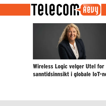
Emne:
wireless
logic
Wireless Logic velger Utel for
sanntidsinnsikt i globale IoT-n