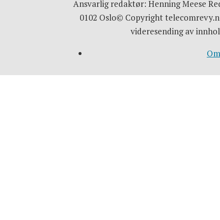
Ansvarlig redaktør: Henning Meese Red
0102 Oslo© Copyright telecomrevy.no
videresending av innhol
Om