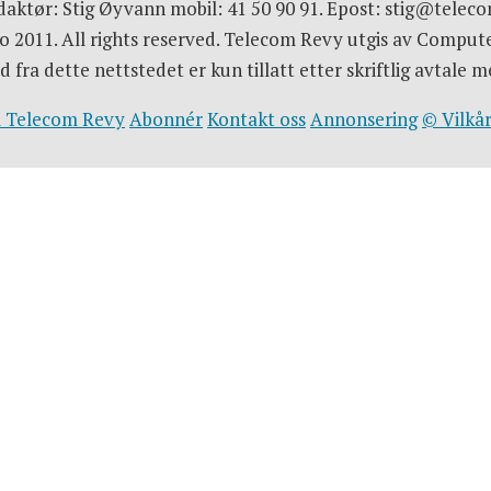
aktør: Stig Øyvann mobil: 41 50 90 91. Epost: stig@telec
 2011. All rights reserved. Telecom Revy utgis av Comput
d fra dette nettstedet er kun tillatt etter skriftlig avtal
 Telecom Revy
Abonnér
Kontakt oss
Annonsering
© Vilkår