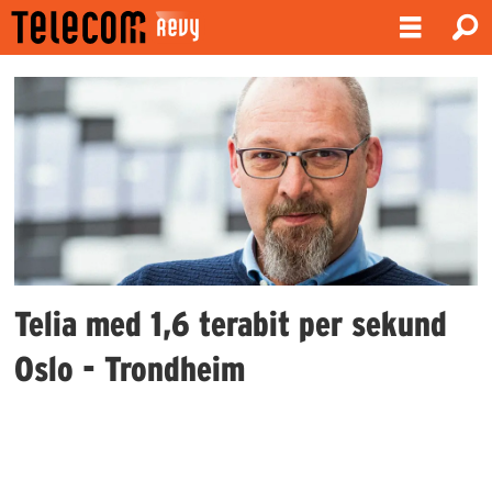
Emne:
wavelogic
6
extreme
Telia med 1,6 terabit per sekund
Oslo - Trondheim