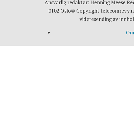
Ansvarlig redaktør: Henning Meese Red
0102 Oslo© Copyright telecomrevy.no
videresending av innhol
Om