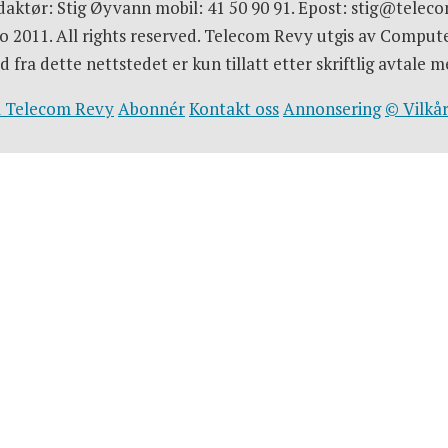
aktør: Stig Øyvann mobil: 41 50 90 91. Epost: stig@telec
 2011. All rights reserved. Telecom Revy utgis av Comput
d fra dette nettstedet er kun tillatt etter skriftlig avtal
 Telecom Revy
Abonnér
Kontakt oss
Annonsering
© Vilkår