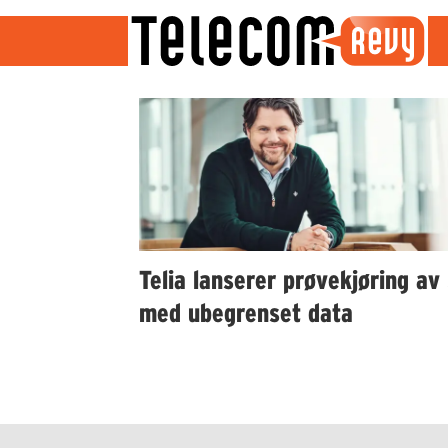
Emne:
telia
prøvekjøring
Telia lanserer prøvekjøring av
med ubegrenset data