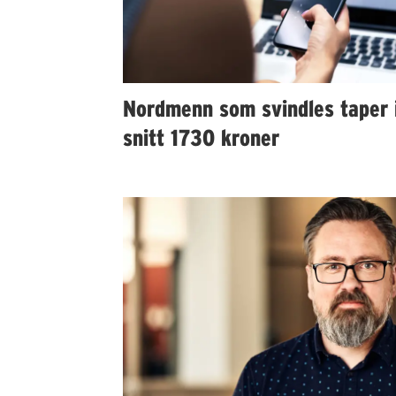
Nordmenn som svindles taper 
snitt 1730 kroner