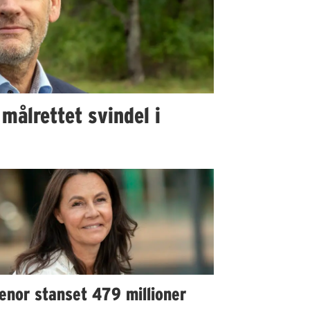
 målrettet svindel i
enor stanset 479 millioner