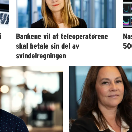
i
Bankene vil at teleoperatørene
Nas
skal betale sin del av
50
svindelregningen