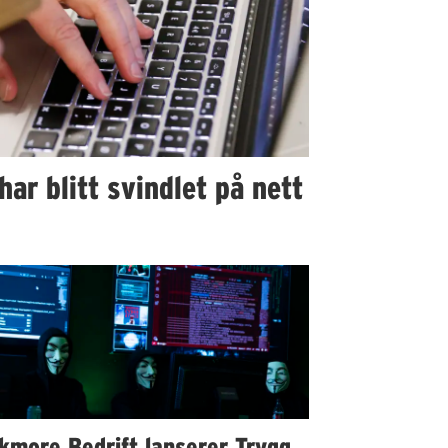
ar blitt svindlet på nett
kmore Bedrift lanserer Trygg