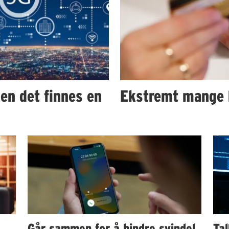
men det finnes en
Ekstremt mange h
Går sammen for å hindre svindel
Tal