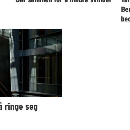
Bed
bed
å ringe seg