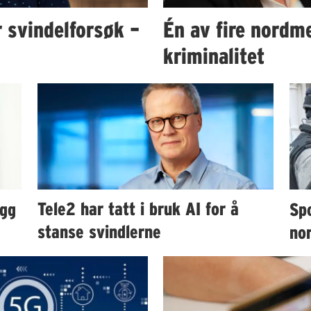
r svindelforsøk –
Én av fire nordme
kriminalitet
ygg
Tele2 har tatt i bruk AI for å
Sp
stanse svindlerne
no