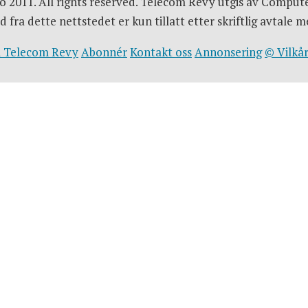
 2011. All rights reserved. Telecom Revy utgis av Comput
d fra dette nettstedet er kun tillatt etter skriftlig avtal
 Telecom Revy
Abonnér
Kontakt oss
Annonsering
© Vilkår