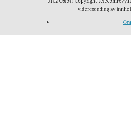
0102 Oslo© Copyright telecomrevy.no
videresending av innhol
Om