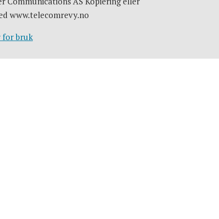
er Communications AS Kopiering eller
e med www.telecomrevy.no
 for bruk