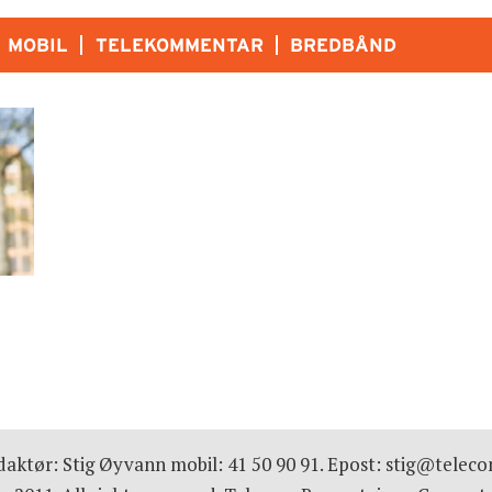
MOBIL
TELEKOMMENTAR
BREDBÅND
aktør: Stig Øyvann mobil: 41 50 90 91. Epost: stig@telec