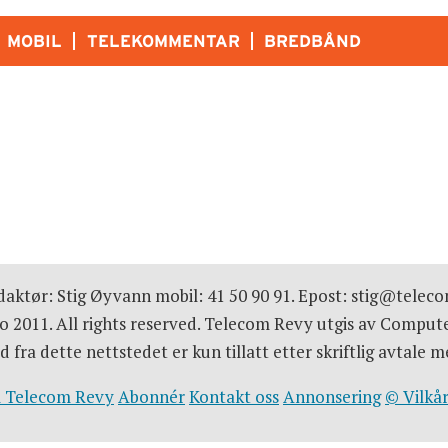
MOBIL
TELEKOMMENTAR
BREDBÅND
r
aktør: Stig Øyvann mobil: 41 50 90 91. Epost: stig@telec
 2011. All rights reserved. Telecom Revy utgis av Comput
d fra dette nettstedet er kun tillatt etter skriftlig avtal
 Telecom Revy
Abonnér
Kontakt oss
Annonsering
© Vilkår