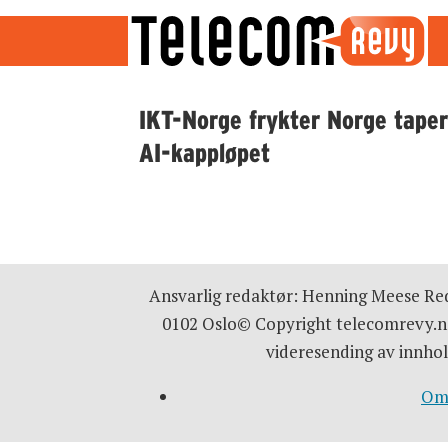
Emne:
IKT-Norge frykter Norge tape
AI-kappløpet
norsk
teknologipolitikk
Ansvarlig redaktør: Henning Meese Red
0102 Oslo© Copyright telecomrevy.no
videresending av innhol
Om