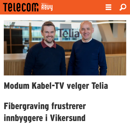
Emne:
modum
kabel-
tv
Modum Kabel-TV velger Telia
Fibergraving frustrerer
innbyggere i Vikersund