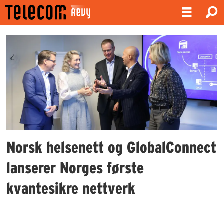
Emne:
kvantesikring
Norsk helsenett og GlobalConnect
lanserer Norges første
kvantesikre nettverk