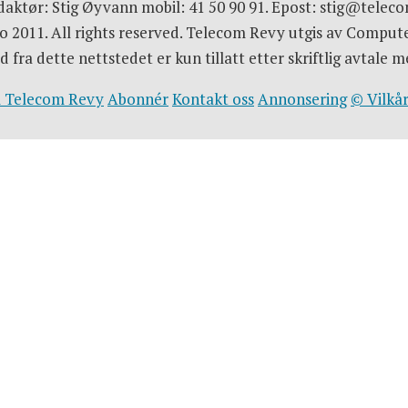
aktør: Stig Øyvann mobil: 41 50 90 91. Epost: stig@telec
 2011. All rights reserved. Telecom Revy utgis av Comput
d fra dette nettstedet er kun tillatt etter skriftlig avtal
 Telecom Revy
Abonnér
Kontakt oss
Annonsering
© Vilkår