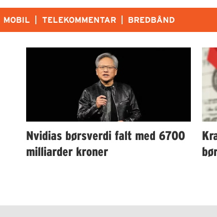
MOBIL
TELEKOMMENTAR
BREDBÅND
Nvidias børsverdi falt med 6700
Kra
milliarder kroner
bø