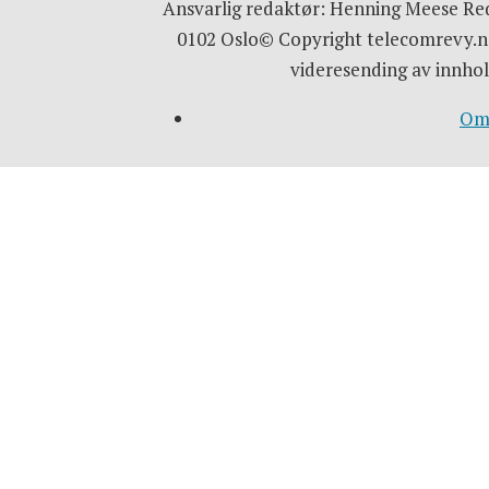
Ansvarlig redaktør: Henning Meese Red
0102 Oslo© Copyright telecomrevy.no
videresending av innhol
Om