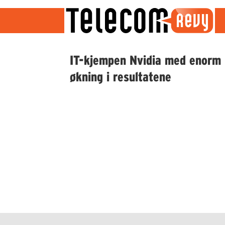
Emne:
IT-kjempen Nvidia med enorm
økning i resultatene
deepseek