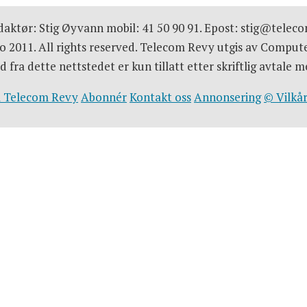
aktør: Stig Øyvann mobil: 41 50 90 91. Epost: stig@telec
 2011. All rights reserved. Telecom Revy utgis av Comput
d fra dette nettstedet er kun tillatt etter skriftlig avtal
 Telecom Revy
Abonnér
Kontakt oss
Annonsering
© Vilkår