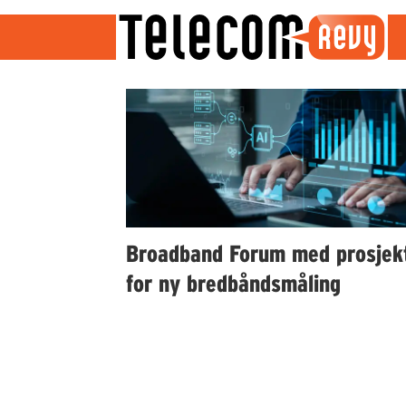
Emne:
broadband
forum
Broadband Forum med prosjek
for ny bredbåndsmåling