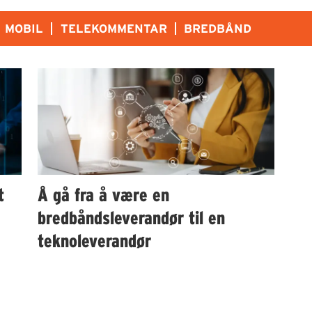
MOBIL
TELEKOMMENTAR
BREDBÅND
t
Å gå fra å være en
bredbåndsleverandør til en
teknoleverandør