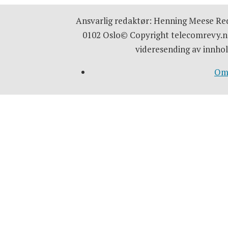
Ansvarlig redaktør: Henning Meese Red
0102 Oslo© Copyright telecomrevy.no
videresending av innhol
Om