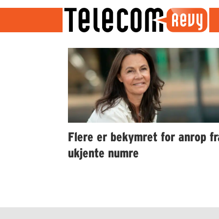
Emne:
brigitte
engebretsen
Flere er bekymret for anrop fr
ukjente numre