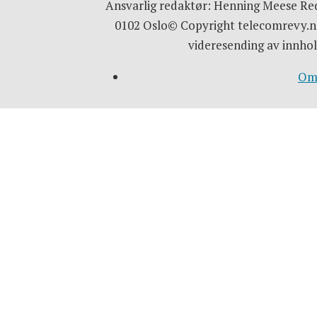
Ansvarlig redaktør: Henning Meese Red
0102 Oslo© Copyright telecomrevy.no
videresending av innhol
Om