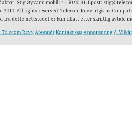
aktør: Stig Øyvann mobil: 41 50 90 91. Epost: stig@telec
 2011. All rights reserved. Telecom Revy utgis av Comput
d fra dette nettstedet er kun tillatt etter skriftlig avtal
 Telecom Revy
Abonnér
Kontakt oss
Annonsering
© Vilkår