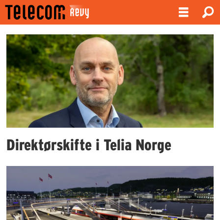
Emne:
bane
nor
Direktørskifte i Telia Norge