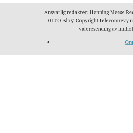
Ansvarlig redaktør: Henning Meese Red
0102 Oslo© Copyright telecomrevy.no
videresending av innhol
Om