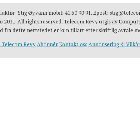
aktør: Stig Øyvann mobil: 41 50 90 91. Epost: stig@telec
 2011. All rights reserved. Telecom Revy utgis av Comput
d fra dette nettstedet er kun tillatt etter skriftlig avtal
 Telecom Revy
Abonnér
Kontakt oss
Annonsering
© Vilkår